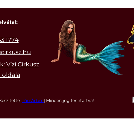
elvétel:
53 1774
icirkusz.hu
: Vízi Cirkusz
 oldala
Készítette:
Túri Ádám
| Minden jog fenntartva!